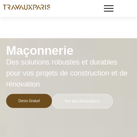
Maçonnerie
Des solutions robustes et durables
pour vos projets de construction et de
rénovation
Devis Gratuit
Voir Nos Réalisations